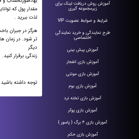
بها،صورتحساب و قبو
آموزش روش دریافت لينک براى
زيرمجموعه گيرى
مقدار پول كه توانا
لذت ببريد .
شرایط و ضوابط عضویت VIP
هرگز در جبران باخ
طرح نمايندگى و خريد نمايندگى
اختصاصى
تر شود. در زمان ه
ديگر
آموزش پيش بينی
زندگى برقرار كنيد.
آموزش بازی انفجار
آموزش بازی مونتی
توجه داشته باشید 
أموزش بازی بوم
آموزش بازی تخته نرد
آموزش بازی پوکر
آموزش بازی ۴ برگ { پاسور }
آموزش بازی حکم