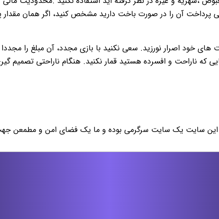
ض ،شهريه و غيره در نظر گرفته اید استفاده نكنيد .محدوديت مالى و 
يى پرداخت آن را در صورت باخت داريد مشخص كنيد، اگر همان مقدار پول ر
ت هاى خود اصرار نورزيد. سعى نكنيد با بازی مجدد، آن مبلغ را م
ايى كه ناراحت و افسرده هستيد قمار نكنيد. هنگام ناراحتى تصميم گي
این سایت یک سایت سرگرمی بوده و ما یک فضای امن و مطمعن جهت فع