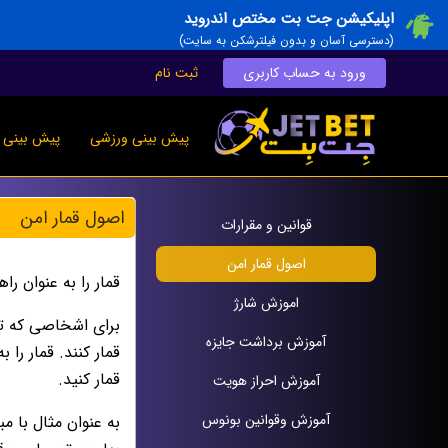
اپلیکیشن جت بت مختص اندروید
(دسترسی آسان و بدون فیلترشکن به سایت)
ورود به حساب کاربری
ثبت نام
پیش بینی ورزشی
پیش بینی ز
اصول قمار امن
قوانين و مقرارات
اصول قمار امن
قمار را به عنوان را
اموزش شارژ
براى اشخاصى كه تم
آموزش برداشت جایزه
قمار كنند. قمار را
قمار كنيد.
آموزش احراز هویت
آموزش وقوانين بونوس
به عنوان مثال با مب