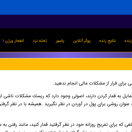
نده
نتایج زنده
پوکر آنلاین
پاسور
تخته نرد
انفجار ورژن ۱
هى براى فرار از مشكلات مالى انجام ندهيد.
ايل به قمار كردن دارند، اصولى وجود دارد كه ريسك مشكلات ناشى از 
 به عنوان روشى براى پول در آوردن در نظر نگيريد .هميشه با در نظر گر
لغى كه براى تفريح روزانه خود در نظر گرفتيد قمار كنيد، مانند رفتن به س