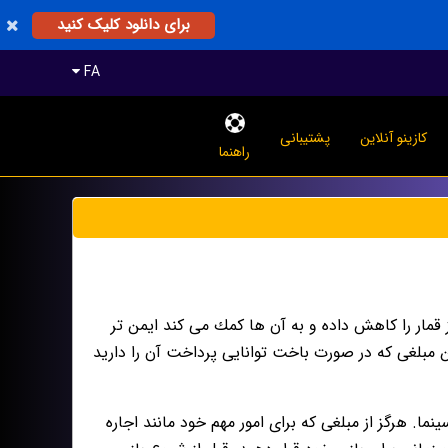
برای دانلود کلیک کنید
FA
کازینو آنلاین
پشتیبانی
راهنما
قمار را كاهش داده و به آن ها كمك مى كند ايمن تر
فتن مبلغى كه در صورت باخت توانايى پرداخت آن را داريد
ينما. هرگز از مبلغى كه براى امور مهم خود مانند اجاره